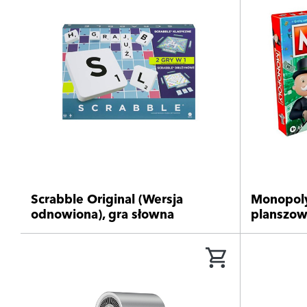
Scrabble Original (Wersja
Monopoly
odnowiona), gra słowna
planszo