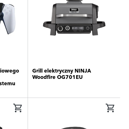
niowego
Grill elektryczny NINJA
Woodfire OG701EU
ystemu