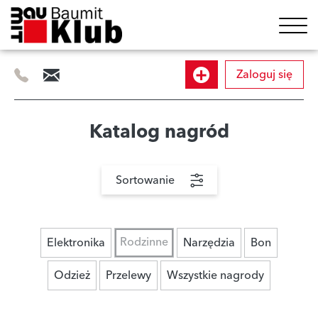
Zaloguj się
505
info@baumitklub.pl
Dołącz
414
844
do
Katalog nagród
programu
Sortowanie
Rodzinne
Elektronika
Narzędzia
Bon
Odzież
Przelewy
Wszystkie nagrody