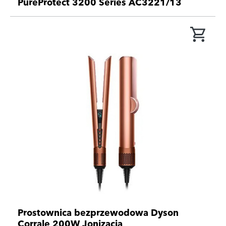
PureProtect 3200 Series AC3221/13
Prostownica bezprzewodowa Dyson
Corrale 200W Jonizacja