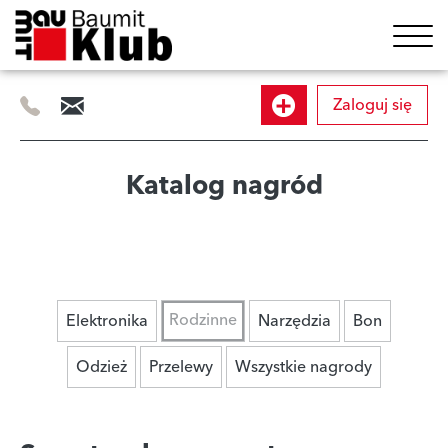
Zaloguj się
505
info@baumitklub.pl
Dołącz
414
844
do
Katalog nagród
programu
Rodzinne
Elektronika
Narzędzia
Bon
Odzież
Przelewy
Wszystkie nagrody