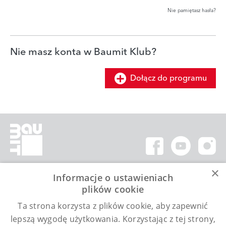
Nie pamiętasz hasła?
Nie masz konta w Baumit Klub?
Dołącz do programu
×
Informacje o ustawieniach
Kontakt
plików cookie
Ta strona korzysta z plików cookie, aby zapewnić
Infolinia (pon. – pt. / 9:00 - 17:00)
Telefon: 505 414 844
lepszą wygodę użytkowania. Korzystając z tej strony,