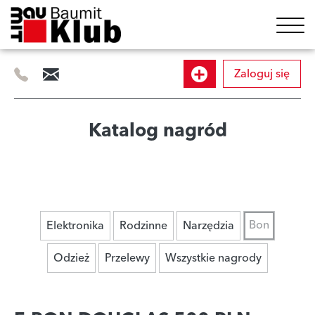
Zaloguj się
505
info@baumitklub.pl
Dołącz
414
844
do
Katalog nagród
programu
Bon
Elektronika
Rodzinne
Narzędzia
Odzież
Przelewy
Wszystkie nagrody