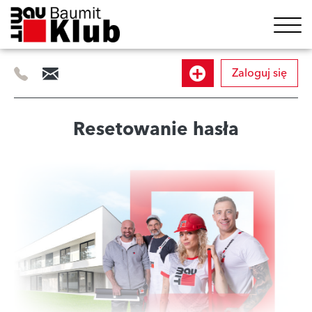
Zaloguj się
505
info@baumitklub.pl
Dołącz
414
844
do
Resetowanie hasła
programu