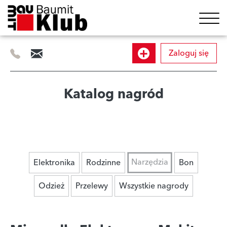
Zaloguj się
505
info@baumitklub.pl
Dołącz
414
844
do
Katalog nagród
programu
Narzędzia
Elektronika
Rodzinne
Bon
Odzież
Przelewy
Wszystkie nagrody