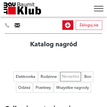
Zaloguj się
505
info@baumitklub.pl
Dołącz
414
844
do
Katalog nagród
programu
Narzędzia
Elektronika
Rodzinne
Bon
Odzież
Przelewy
Wszystkie nagrody