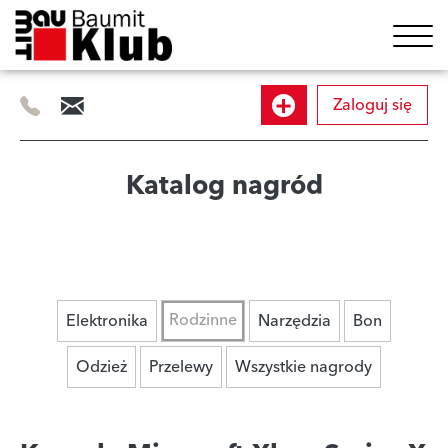
Zaloguj się
505
info@baumitklub.pl
Dołącz
414
844
do
Katalog nagród
programu
Rodzinne
Elektronika
Narzędzia
Bon
Odzież
Przelewy
Wszystkie nagrody