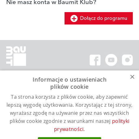
Nie masz konta w Baumit Klub?
Dołącz do programu
×
Informacje o ustawieniach
Kontakt
plików cookie
Ta strona korzysta z plików cookie, aby zapewnić
Infolinia (pon. – pt. / 9:00 - 17:00)
Telefon: 505 414 844
lepszą wygodę użytkowania. Korzystając z tej strony,
E-mail:
info@baumitklub.pl
wyrażasz zgodę na używanie przez nas wszystkich
Regulamin
plików cookie zgodnie z warunkami naszej
polityki
prywatności.
Baumit sp. z o.o