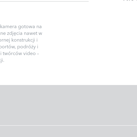
 kamera gotowa na
źne zdjęcia nawet w
nej konstrukcji i
ortów, podróży i
i twórców video –
i.