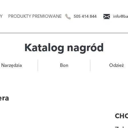
Y
PRODUKTY PREMIOWANE
505 414 844
info@ba
Katalog nagród
Narzędzia
Bon
Odzież
era
CH