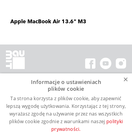
Apple MacBook Air 13.6" M3
×
Informacje o ustawieniach
Kontakt
plików cookie
Ta strona korzysta z plików cookie, aby zapewnić
Infolinia (pon. – pt. / 9:00 - 17:00)
Telefon: 505 414 844
lepszą wygodę użytkowania. Korzystając z tej strony,
E-mail:
info@baumitklub.pl
wyrażasz zgodę na używanie przez nas wszystkich
Regulamin
plików cookie zgodnie z warunkami naszej
polityki
prywatności.