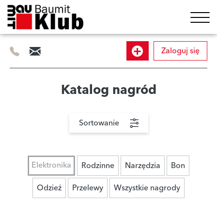
Zaloguj się
505
info@baumitklub.pl
Dołącz
414
844
do
Katalog nagród
programu
Sortowanie
Elektronika
Rodzinne
Narzędzia
Bon
Odzież
Przelewy
Wszystkie nagrody