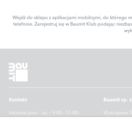
Wejdź do sklepu z aplikacjami mobilnymi, do którego ma
telefonie. Zarejestruj się w Baumit Klub podając niezbę
wyk
Kontakt
Baumit sp. z
Infolinia (pon. – pt. / 9:00 - 17:00)
Wyścigowa 
Telefon: 505 414 844
53-012 Wroc
E-mail:
info@baumitklub.pl
www.baumit.