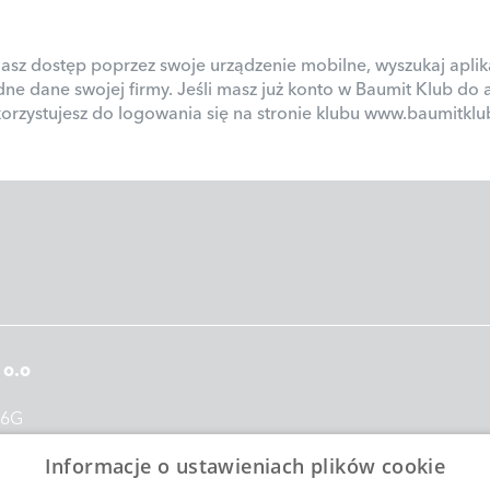
sz dostęp poprzez swoje urządzenie mobilne, wyszukaj aplika
dne dane swojej firmy. Jeśli masz już konto w Baumit Klub do 
orzystujesz do logowania się na stronie klubu www.baumitklub
 o.o
56G
ław
pl
Informacje o ustawieniach plików cookie